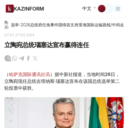
中文
KAZINFORM
热
选举-2026
总统府
任免
事件
国情咨文
跨里海国际运输路线/中间走
点:
07:47, 27 5月 2024
立陶宛总统瑙塞达宣布赢得连任
（
哈萨克国际通讯社讯
）据中新社报道，当地时间26日，
立陶宛现任总统吉塔纳斯·瑙塞达宣布在该国总统选举第二
轮投票中获胜。