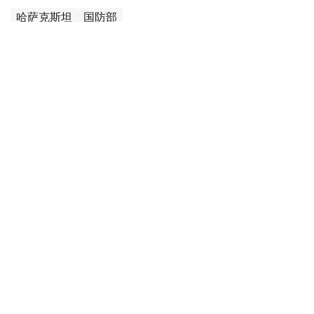
哈萨克斯坦
国防部
达娜 努尔巴克提
编译
12:35, 08 8月 2026
2036年前构建生物技术创新体系 哈萨克斯坦
发布发展战略草案
（哈萨克国际通讯社讯）哈萨克斯坦计划到2036年建立覆
盖科研创新、成果转化、产业应用全过程的生物技术发展体
系，推动科研成果加快走向产业化和实际应用。