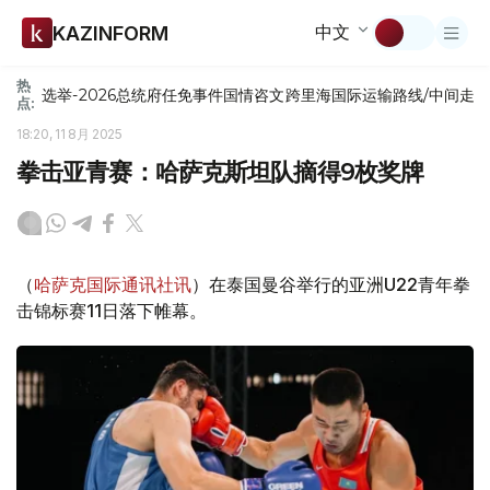
中文
KAZINFORM
热
选举-2026
总统府
任免
事件
国情咨文
跨里海国际运输路线/中间走
点:
18:20, 11 8月 2025
拳击亚青赛：哈萨克斯坦队摘得9枚奖牌
（
哈萨克国际通讯社讯
）在泰国曼谷举行的亚洲U22青年拳
击锦标赛11日落下帷幕。