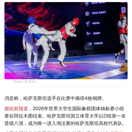
Фото: ҚР ҰОК
消息称，哈萨克斯坦选手在比赛中摘得4枚铜牌。
据此前报道
，2026年世界大学生国际象棋团体锦标赛小组
赛在阿拉木图结束。哈萨克斯坦国立体育大学以D组第一名
晋级八强，成为唯一进入淘汰赛的哈萨克斯坦高校代表队。