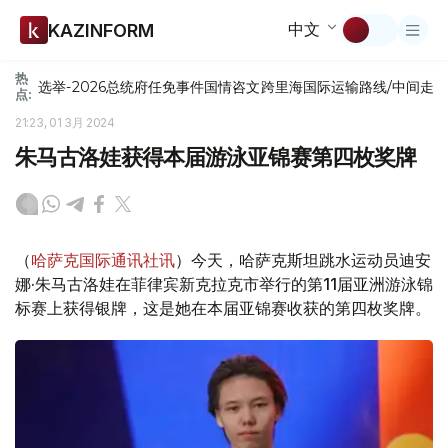
中文
KAZINFORM
热
选举-2026
总统府
任免
事件
国情咨文
跨里海国际运输路线/中间走
点:
21:23, 01 3月 2024
朱马古洛娃获得本届游泳亚锦赛第四枚奖牌
（
哈萨克国际通讯社讯
）今天，哈萨克斯坦跳水运动员迪安
娜·朱马古洛娃在菲律宾新克拉克市举行的第11届亚洲游泳锦
标赛上获得银牌，这是她在本届亚锦赛收获的第四枚奖牌。