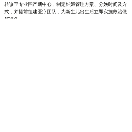
转诊至专业围产期中心，制定妊娠管理方案、分娩时间及方
式，并提前组建医疗团队，为新生儿出生后立即实施救治做
好准备。
目前，现代产前诊断技术可在孕18至20周发现多种先天性
疾病，为新生儿出生后尽早接受手术治疗创造条件。
自2025年8月起，哈萨克斯坦实施“Аналар саулығы”（母
亲健康）孕前健康计划，目前项目覆盖率已达54%，女性
可免费接受10项基础检查。
自2024年以来，全国胎儿保护中心设立“一日诊疗门诊”，
使产前筛查覆盖率提高10%，先天性疾病检出率提高12%，
儿童残疾率下降8%。
哈萨克斯坦还积极发展胎儿外科技术，在阿斯塔纳和阿拉木
图专业医疗中心开展部分胎儿宫内手术，目前已完成39例
相关手术。
目前，全国约三分之一的新生儿手术采用微创方式实施。自
2022年以来，哈萨克斯坦还开始应用体外膜肺氧合技术救