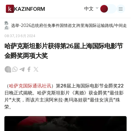
中文
KAZINFORM
热
选举-2026
总统府
任免
事件
国情咨文
跨里海国际运输路线/中间走
点:
08:37, 23 6月 2024
哈萨克斯坦影片获得第26届上海国际电影节
金爵奖两项大奖
（
哈萨克国际通讯社讯
）第26届上海国际电影节金爵奖22
日晚正式揭晓。哈萨克斯坦影片《离婚》获金爵奖“最佳影
片”大奖，而该片主演阿米拉·奥玛洛娃获“最佳女演员”殊
荣。