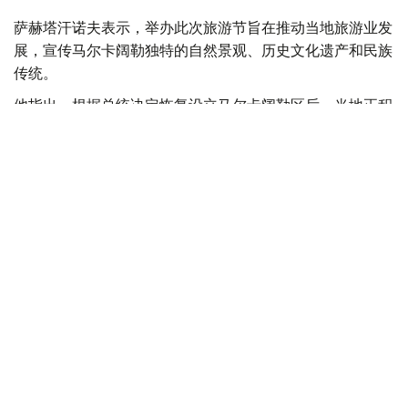
萨赫塔汗诺夫表示，举办此次旅游节旨在推动当地旅游业发
展，宣传马尔卡阔勒独特的自然景观、历史文化遗产和民族
传统。
他指出，根据总统决定恢复设立马尔卡阔勒区后，当地正积
极推进基础设施建设，建设社会民生设施、修缮道路，并实
施一系列改善居民生活质量的项目。