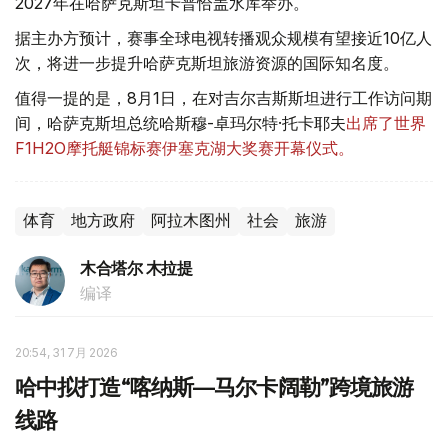
2027年在哈萨克斯坦卡普恰盖水库举办。
据主办方预计，赛事全球电视转播观众规模有望接近10亿人
次，将进一步提升哈萨克斯坦旅游资源的国际知名度。
值得一提的是，8月1日，在对吉尔吉斯斯坦进行工作访问期
间，哈萨克斯坦总统哈斯穆-卓玛尔特·托卡耶夫
出席了世界
F1H2O摩托艇锦标赛伊塞克湖大奖赛开幕仪式。
体育
地方政府
阿拉木图州
社会
旅游
木合塔尔 木拉提
编译
20:54, 31 7月 2026
哈中拟打造“喀纳斯—马尔卡阔勒”跨境旅游
线路