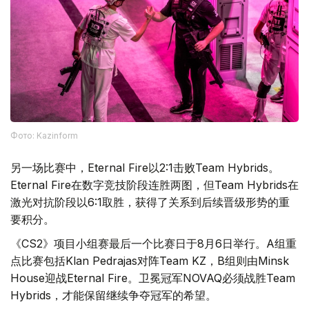
Фото: Kazinform
另一场比赛中，Eternal Fire以2:1击败Team Hybrids。
Eternal Fire在数字竞技阶段连胜两图，但Team Hybrids在
激光对抗阶段以6:1取胜，获得了关系到后续晋级形势的重
要积分。
《CS2》项目小组赛最后一个比赛日于8月6日举行。A组重
点比赛包括Klan Pedrajas对阵Team KZ，B组则由Minsk
House迎战Eternal Fire。卫冕冠军NOVAQ必须战胜Team
Hybrids，才能保留继续争夺冠军的希望。