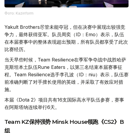
Фото: Kazinform
Yakult Brothers尽管未能夺冠，但在决赛中展现出较强竞
争力，最终获得亚军。队员周奕（ID：Emo）表示，队伍
在本届赛事中的整体表现超出预期，所有队员都享受了此次
比赛经历。
当天早些时候，Team Resilience在季军争夺战中战胜哈萨
克斯坦本土队伍Rune Eaters，以第三名结束本届赛事征
程。Team Resilience选手李孔波（ID：niu）表示，队伍赛
前准确判断了对手擅长使用的英雄，并采取了有效应对措
施。
本届《Dota 2》项目共有16支国际高水平队伍参赛，赛事
在阿斯塔纳连续举行6天。
Team KZ保持强势 Minsk House领跑《CS2》B
组