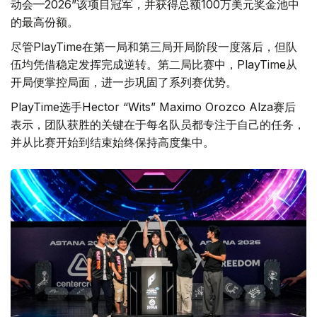
动会—2026”该项目冠军，并获得总额100万美元奖金池中
的最高份额。
尽管PlayTime在第一局和第三局开局阶段一度落后，但队
伍均凭借稳定发挥完成逆转。第二局比赛中，PlayTime从
开局便掌控局面，进一步巩固了系列赛优势。
PlayTime选手Hector “Wits” Maximo Orozco Alza赛后
表示，团队获胜的关键在于每名队员都专注于自己的任务，
并从比赛开始到结束始终保持高度集中。