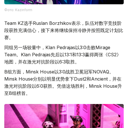
Фото: Kazinform
Team KZ选手Ruslan Borzhikov表示，队伍对数字竞技阶
段获胜充满信心，接下来将继续保持冷静并按照既定计划比
赛。
同组另一场较量中，Klan Pedrajas以3:0击败Mirage
Team。Klan Pedrajas先后以13:1和13:3赢得两张《CS2》
地图，并在激光对抗阶段以6:3取胜。
B组方面，Minsk House以3:0战胜卫冕冠军NOVAQ。
Minsk House分别以明显优势拿下Dust2和Ancient，并在
激光对抗阶段以6:0获胜。凭借这场胜利，Minsk House升
至B组榜首。