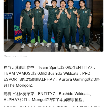
Фото: Kazinform
在当天其他比赛中，Team Spirit以2:0战胜ENTITY7，
TEAM VAMOS以2:0淘汰Bushido Wildcats，PRO
ESPORTS以2:0战胜ALPHA7，Aurora Gaming以2:0击
败The MongolZ。
随着上述比赛结束，ENTITY7、Bushido Wildcats、
ALPHA7和The MongolZ结束了本届赛事征程。