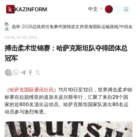
中文
KAZINFORM
热
选举-2026
总统府
任免
事件
国情咨文
跨里海国际运输路线/中间走
点:
09:35, 14 11月 2023
搏击柔术世锦赛：哈萨克斯坦队夺得团体总
冠军
（
哈萨克国际通讯社讯
）11月10日至12日，世界搏击柔术锦
标赛在拉脱维亚的道加夫皮尔斯举行，汇聚了来自29个国
家的近600名顶尖运动员。哈萨克斯坦国家队派出80名运
动员参与激烈角逐。