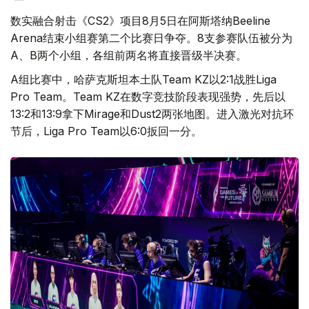
数实融合射击《CS2》项目8月5日在阿斯塔纳Beeline
Arena结束小组赛第二个比赛日争夺。8支参赛队伍被分为
A、B两个小组，各组前两名将直接晋级半决赛。
A组比赛中，哈萨克斯坦本土队Team KZ以2:1战胜Liga
Pro Team。Team KZ在数字竞技阶段表现强势，先后以
13:2和13:9拿下Mirage和Dust2两张地图。进入激光对抗环
节后，Liga Pro Team以6:0扳回一分。