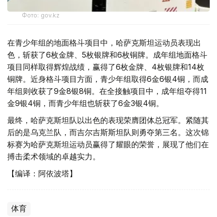
Фото: gov.kz
在青少年组的地面格斗项目中，哈萨克斯坦运动员表现出
色，斩获了6枚金牌、5枚银牌和6枚铜牌。成年组地面格斗
项目同样取得辉煌战绩，赢得了6枚金牌、4枚银牌和14枚
铜牌。近身格斗项目方面，青少年组取得6金6银4铜，而成
年组则收获了9金8银8铜。在全接触项目中，成年组夺得11
金9银4铜，而青少年组也斩获了6金3银4铜。
最终，哈萨克斯坦队以出色的表现荣膺团体总冠军。紧随其
后的是乌克兰队，而吉尔吉斯斯坦队则勇夺第三名。这次锦
标赛为哈萨克斯坦运动员赢得了耀眼的荣誉，展现了他们在
搏击柔术领域的卓越实力。
【编译：阿依波塔】
体育