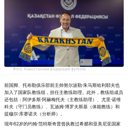
Фото: Казахстанская федерация футбола
前国脚、托布勒俱乐部前主帅努尔波勒·朱马斯哈利耶夫也
加入了国家队教练组，担任主教练助理。此外，教练组成员
还包括：阿伊多斯·阿赫梅托夫（主教练助理）、尤里·诺维
科夫（守门员教练）、瓦迪姆·博罗夫斯基（体能教练）和
提穆尔·库赛诺夫（分析师）。
现年62岁的约翰·范特斯奇普曾执教过希腊和亚美尼亚国家