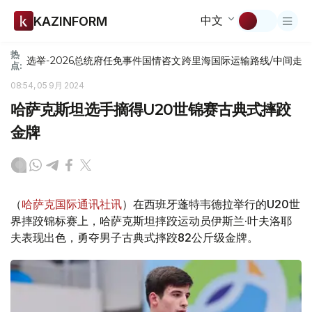
中文
KAZINFORM
热
选举-2026
总统府
任免
事件
国情咨文
跨里海国际运输路线/中间走
点:
08:54, 05 9月 2024
哈萨克斯坦选手摘得U20世锦赛古典式摔跤
金牌
（
哈萨克国际通讯社讯
）在西班牙蓬特韦德拉举行的U20世
界摔跤锦标赛上，哈萨克斯坦摔跤运动员伊斯兰·叶夫洛耶
夫表现出色，勇夺男子古典式摔跤82公斤级金牌。