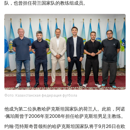
队，也曾担任荷兰国家队的教练组成员。
Фото: Казахстанская федерация футбола
他成为第二位执教哈萨克斯坦国家队的荷兰人。此前，阿诺
·佩珀斯曾于2006年至2008年担任哈萨克斯坦男足主教练。
约翰·范特斯奇普领衔的哈萨克斯坦国家队将于9月26日在欧