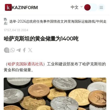
中文
KAZINFORM
热
选举-2026
总统府
任免
事件
国情咨文
跨里海国际运输路线/中间走
点:
17:57, 04 1月 2024
哈萨克斯坦的黄金储量为1400吨
（
哈萨克国际通讯社讯
）工业和建设部发布了哈萨克斯坦的
黄金和白银储量。