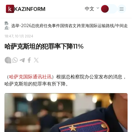
中文
KAZINFORM
热
选举-2026
总统府
任免
事件
国情咨文
跨里海国际运输路线/中间走
点:
18:47, 10 1月 2024
哈萨克斯坦的犯罪率下降11%
（
哈萨克国际通讯社讯
）根据总检察院办公室发布的消息，
哈萨克斯坦的犯罪率有所下降。