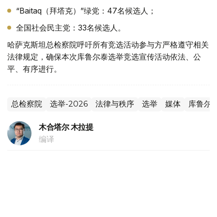
“Baitaq（拜塔克）”绿党：47名候选人；
全国社会民主党：33名候选人。
哈萨克斯坦总检察院呼吁所有竞选活动参与方严格遵守相关
法律规定，确保本次库鲁尔泰选举竞选宣传活动依法、公
平、有序进行。
总检察院
选举-2026
法律与秩序
选举
媒体
库鲁尔
木合塔尔 木拉提
编译
14:19, 01 7月 2026
新宪法强化公正司法保障：被拘留者权利和
无罪推定原则升格为宪法规范