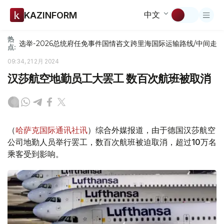
中文
KAZINFORM
热
选举-2026
总统府
任免
事件
国情咨文
跨里海国际运输路线/中间走
点:
09:34, 21 2月 2024
汉莎航空地勤员工大罢工 数百次航班被取消
（
哈萨克国际通讯社讯
）综合外媒报道，由于德国汉莎航空
公司地勤人员举行罢工，数百次航班被迫取消，超过10万名
乘客受到影响。