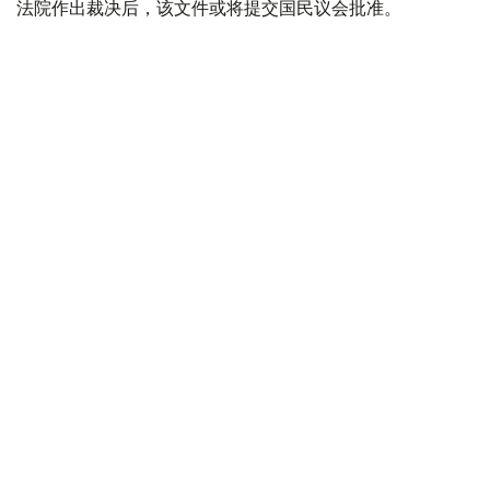
法院作出裁决后，该文件或将提交国民议会批准。
据悉，美国已为TRIPP项目的筹备阶段投资1.4亿美元。
美国
国际
亚美尼亚
木合塔尔 哈力木拉
编译
16:10, 06 8月 2026
韩国罕见高温天气致23人死亡
（
哈萨克国际通讯社讯
）据韩联社报道，在极端高温天气持
续肆虐的情况下，今年以来韩国首次连续五天报告疑似高温
相关死亡病例，单日高温疾病患者连续三天超过200人。