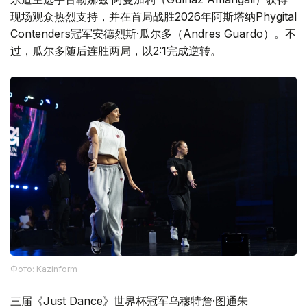
现场观众热烈支持，并在首局战胜2026年阿斯塔纳Phygital
Contenders冠军安德烈斯·瓜尔多（Andres Guardo）。不
过，瓜尔多随后连胜两局，以2:1完成逆转。
Фото: Kazinform
三届《Just Dance》世界杯冠军乌穆特詹·图通朱