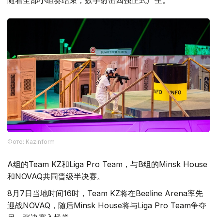
随着全部小组赛结束，数字射击四强正式产生。
Фото: Kazinform
A组的Team KZ和Liga Pro Team，与B组的Minsk House
和NOVAQ共同晋级半决赛。
8月7日当地时间16时，Team KZ将在Beeline Arena率先
迎战NOVAQ，随后Minsk House将与Liga Pro Team争夺