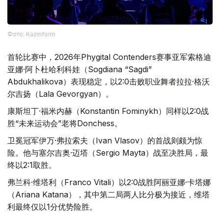
Фото: Kazinform
首轮比赛中，2026年Phygital Contenders赛事亚军索格迪
亚娜·阿卜杜哈利科娃（Sogdiana “Sagdi”
Abdukhalikova）表现稳定，以2:0击败职业舞者拉拉·格沃
尔吉扬（Lala Gevorgyan）。
康斯坦丁·福米内赫（Konstantin Fominykh）同样以2:0战
胜“未来运动会”老将Donchess。
卫冕冠军伊万·弗拉索夫（Ivan Vlasov）的首战则颇为惊
险。他与塞尔吉奥·迈塔（Sergio Mayta）战至决胜局，最
终以2:1取胜。
弗兰科·维塔利（Franco Vitali）以2:0战胜阿丽亚娜·卡塔娜
（Ariana Katana），其中第二局两人比分极为接近，维塔
利最终仅以1分优势险胜。