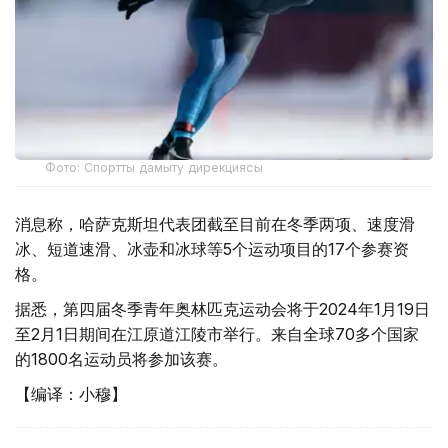
Фото: Спортты дамыту дирекциясы
消息称，哈萨克斯坦代表团截至目前在冬季两项、速度滑
冰、短道速滑、冰壶和冰球等5个运动项目的17个参赛资
格。
据悉，第四届冬季青年奥林匹克运动会将于2024年1月19日
至2月1日期间在江原道江陵市举行。来自全球70多个国家
的1800名运动员将参加该赛。
【编译：小穆】