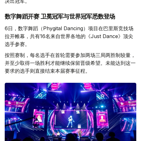
决出冠军。
数字舞蹈开赛 卫冕冠军与世界冠军悉数登场
6日，数字舞蹈（Phygital Dancing）项目在巴里斯竞技场
拉开帷幕，共有16名来自世界各地的《Just Dance》顶尖
选手参赛。
按照赛制，每名选手在首轮需要参加两场三局两胜制较量，
并至少取得一场胜利才能继续保留晋级希望。未能达到这一
要求的选手则直接结束本届赛事征程。