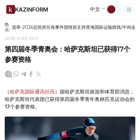
中文
KAZINFORM
热
选举-2026
总统府
任免
事件
国情咨文
跨里海国际运输路线/中间走
点:
22:48, 12 12月 2023
第四届冬季青奥会：哈萨克斯坦已获得17个
参赛资格
（
哈萨克国际通讯社讯
）据哈萨克斯坦旅游和体育部消息，
哈萨克斯坦代表团已获得第四届冬季青年奥林匹克运动会的
17个参赛资格。