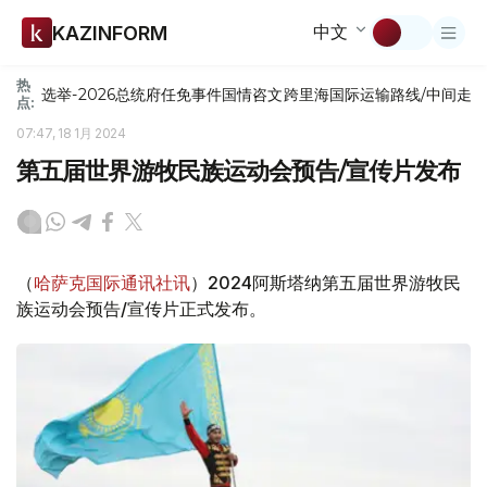
中文
KAZINFORM
热
选举-2026
总统府
任免
事件
国情咨文
跨里海国际运输路线/中间走
点:
07:47, 18 1月 2024
第五届世界游牧民族运动会预告/宣传片发布
（
哈萨克国际通讯社讯
）2024阿斯塔纳第五届世界游牧民
族运动会预告/宣传片正式发布。