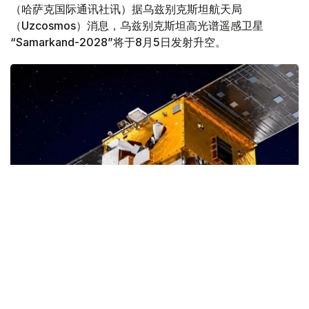
（哈萨克国际通讯社讯）据乌兹别克斯坦航天局
（Uzcosmos）消息，乌兹别克斯坦高光谱遥感卫星
“Samarkand-2028”将于8月5日发射升空。
Фото: uzcosmos.uz
据悉，该卫星将在中国山东省沿海一处航天发射场发射，与
印度尼西亚“Lampung-1”卫星共同进入轨道。