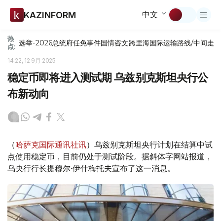
中文
KAZINFORM
热
选举-2026
总统府
任免
事件
国情咨文
跨里海国际运输路线/中间走
点:
14:22, 12 9月 2025
稳定币即将进入测试期 乌兹别克斯坦央行公
布新动向
（
哈萨克国际通讯社讯
）乌兹别克斯坦央行计划在结算中试
点使用稳定币，目前仍处于测试阶段。据斜体字网站报道，
乌央行行长提穆尔·伊什梅托夫宣布了这一消息。