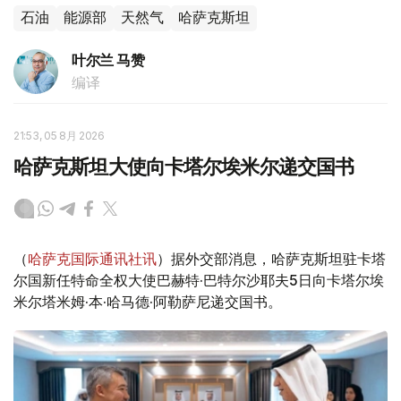
石油
能源部
天然气
哈萨克斯坦
叶尔兰 马赞
编译
21:53, 05 8月 2026
哈萨克斯坦大使向卡塔尔埃米尔递交国书
（
哈萨克国际通讯社讯
）据外交部消息，哈萨克斯坦驻卡塔
尔国新任特命全权大使巴赫特·巴特尔沙耶夫5日向卡塔尔埃
米尔塔米姆·本·哈马德·阿勒萨尼递交国书。