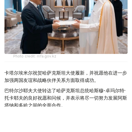
Photo credit: mfa.gov.kz
卡塔尔埃米尔祝贺哈萨克斯坦大使履新，并祝愿他在进一步
加强两国友谊和战略伙伴关系方面取得成功。
巴特尔沙耶夫大使转达了哈萨克斯坦总统哈斯穆-卓玛尔特·
托卡耶夫的良好祝愿和问候，并表示将尽一切努力发展阿斯
塔纳和多哈之间的全面合作。
最后，双方强调了进一步发展已建立的战略伙伴关系的重要
性，并同意进一步加强在各个领域的互利合作。