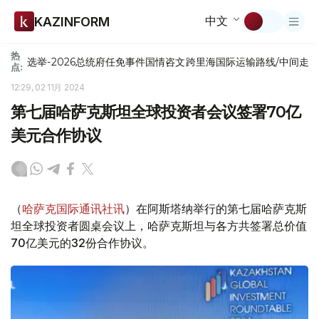
中文
KAZINFORM
热
选举-2026
总统府
任免
事件
国情咨文
跨里海国际运输路线/中间走
点:
12:29, 02 11月 2024
第七届哈萨克斯坦全球投资者会议签署70亿
美元合作协议
（
哈萨克国际通讯社讯
）在阿斯塔纳举行的第七届哈萨克斯
坦全球投资者圆桌会议上，哈萨克斯坦与各方共签署总价值
70亿美元的32份合作协议。