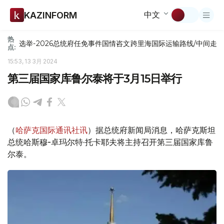
中文
KAZINFORM
热
选举-2026
总统府
任免
事件
国情咨文
跨里海国际运输路线/中间走
点:
15:53, 13 3月 2024
第三届国家库鲁尔泰将于3月15日举行
（
哈萨克国际通讯社讯
）据总统府新闻局消息，哈萨克斯坦
总统哈斯穆-卓玛尔特·托卡耶夫将主持召开第三届国家库鲁
尔泰。