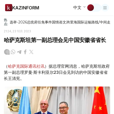
中文
KAZINFORM
热
选举-2026
总统府
任免
事件
国情咨文
跨里海国际运输路线/中间走
点:
21:24, 23 10月 2023
哈萨克斯坦第一副总理会见中国安徽省省长
（
哈萨克国际通讯社讯
）据总理官网消息，哈萨克斯坦政府
第一副总理罗曼·斯卡利亚尔23日会见到访的中国安徽省省
长王清宪。