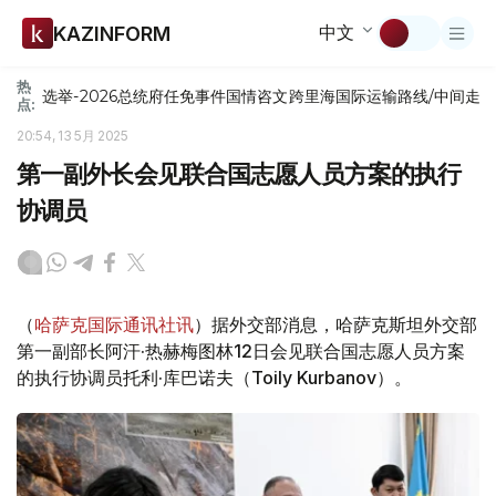
中文
KAZINFORM
热
选举-2026
总统府
任免
事件
国情咨文
跨里海国际运输路线/中间走
点:
20:54, 13 5月 2025
第一副外长会见联合国志愿人员方案的执行
协调员
（
哈萨克国际通讯社讯
）据外交部消息，哈萨克斯坦外交部
第一副部长阿汗·热赫梅图林12日会见联合国志愿人员方案
的执行协调员托利·库巴诺夫（Toily Kurbanov）。