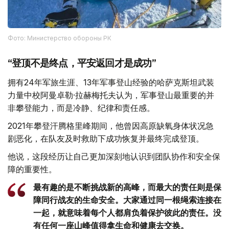
Фото: Министерство обороны РК
“登顶不是终点，平安返回才是成功”
拥有24年军旅生涯、13年军事登山经验的哈萨克斯坦武装
力量中校阿曼卓勒·拉赫梅托夫认为，军事登山最重要的并
非攀登能力，而是冷静、纪律和责任感。
2021年攀登汗腾格里峰期间，他曾因高原缺氧身体状况急
剧恶化，在队友及时救助下成功恢复并最终完成登顶。
他说，这段经历让自己更加深刻地认识到团队协作和安全保
障的重要性。
最有趣的是不断挑战新的高峰，而最大的责任则是保
障同行战友的生命安全。大家通过同一根绳索连接在
一起，就意味着每个人都肩负着保护彼此的责任。没
有任何一座山峰值得拿生命和健康去交换。