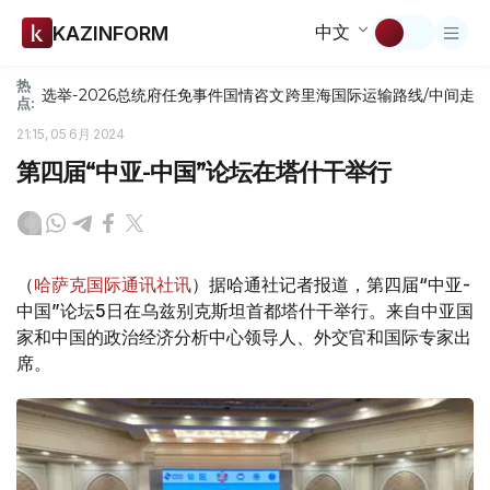
中文
KAZINFORM
热
选举-2026
总统府
任免
事件
国情咨文
跨里海国际运输路线/中间走
点:
21:15, 05 6月 2024
第四届“中亚-中国”论坛在塔什干举行
（
哈萨克国际通讯社讯
）据哈通社记者报道，第四届“中亚-
中国”论坛5日在乌兹别克斯坦首都塔什干举行。来自中亚国
家和中国的政治经济分析中心领导人、外交官和国际专家出
席。