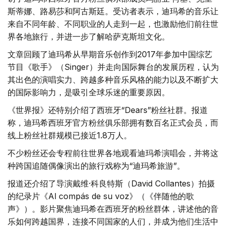
斯蒂娜、路易莎和阿古斯廷。受访者表示，迪玛希的音乐让
来自不同年龄、不同职业的人走到一起，也激励他们前往世
界各地旅行，并进一步了解哈萨克斯坦文化。
文章回顾了迪玛希从早期音乐创作到2017年参加中国综艺
节目《歌手》（Singer）并走向国际舞台的发展历程，认为
其出色的演唱实力、跨越多种音乐风格的能力以及不断扩大
的国际影响力，是吸引全球乐迷的重要原因。
《世界报》还特别介绍了西班牙“Dears”粉丝社群。报道
称，迪玛希西班牙官方粉丝俱乐部拥有数百名正式会员，而
线上粉丝社群规模已接近1.8万人。
不少粉丝还会专程前往世界各地观看迪玛希演唱会，并将这
种跨国追随偶像演出的旅行戏称为“迪玛希旅游”。
报道还介绍了导演戴维·科良特斯（David Collantes）拍摄
的纪录片《Al compás de su voz》（《伴随他的歌
声》）。影片聚焦迪玛希在西班牙的粉丝群体，讲述他的音
乐如何跨越国界，连接不同国家的人们，并成为他们生活中