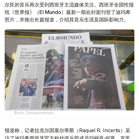
尔艮的音乐再次受到西班牙主流媒体关注。西班牙全国性报
纸《世界报》（El Mundo）最新一期在封面刊登了迪玛希
照片，并推出长篇报道，介绍其音乐生涯及国际影响力。
Фото: Dimashnewskz
报道称，记者拉克尔因塞尔蒂斯（Raquel R. Incertis）采
访了迪玛希西班牙官方粉丝俱乐部成员玛丽亚·何塞、克里