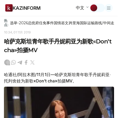
中文
KAZINFORM
热
选举-2026
总统府
任免
事件
国情咨文
跨里海国际运输路线/中间走
点:
10:34, 01 11月 2019
哈萨克斯坦青年歌手丹妮莉亚为新歌«Don't
cha»拍摄MV
哈通社/阿拉木图/11月1日—哈萨克斯坦青年歌手丹妮莉亚·
托列舍娃为新歌«Don't cha»拍摄MV。