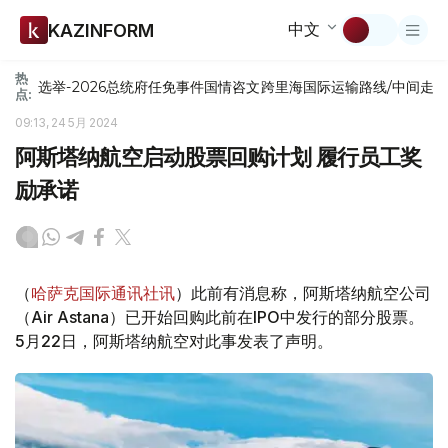
中文
KAZINFORM
热
选举-2026
总统府
任免
事件
国情咨文
跨里海国际运输路线/中间走
点:
09:13, 24 5月 2024
阿斯塔纳航空启动股票回购计划 履行员工奖
励承诺
（
哈萨克国际通讯社讯
）此前有消息称，阿斯塔纳航空公司
（Air Astana）已开始回购此前在IPO中发行的部分股票。
5月22日，阿斯塔纳航空对此事发表了声明。