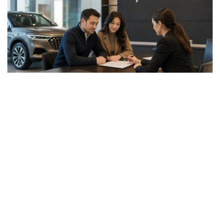
Фото: ЖИ арқылы жасалған
据了解，两项评级的展望均为“稳定”。
惠誉称，MyCar Finance的长期发行人信用评级基于该公
司的独立信用状况，评级为“B”。该评级反映了该公司充足
的收入、适度的债务负担和不断改善的资产质量。
惠誉评级专家指出，MyCar Finance的稳定性得益于其强
大的市场地位、隶属于哈萨克斯坦最大的汽车经销商和制造
商阿斯塔纳汽车集团，以及其以乘用车等流动性资产为抵押
的贷款组合。