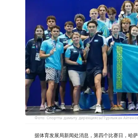
Фото: Спортты дамыту дирекциясы/Тұрлыжан Айтено
据体育发展局新闻处消息，第四个比赛日，哈萨