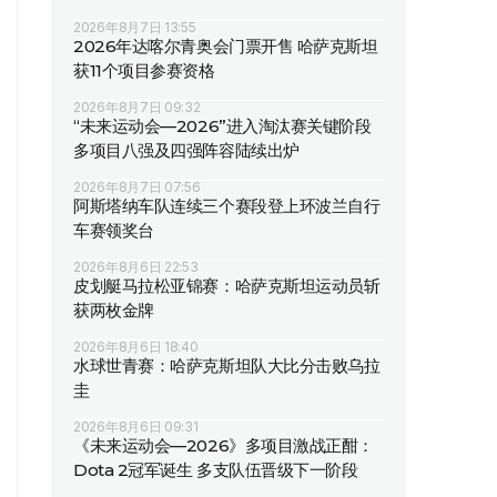
2026年8月7日 13:55
2026年达喀尔青奥会门票开售 哈萨克斯坦
获11个项目参赛资格
2026年8月7日 09:32
“未来运动会—2026”进入淘汰赛关键阶段
多项目八强及四强阵容陆续出炉
2026年8月7日 07:56
阿斯塔纳车队连续三个赛段登上环波兰自行
车赛领奖台
2026年8月6日 22:53
皮划艇马拉松亚锦赛：哈萨克斯坦运动员斩
获两枚金牌
2026年8月6日 18:40
水球世青赛：哈萨克斯坦队大比分击败乌拉
圭
2026年8月6日 09:31
《未来运动会—2026》多项目激战正酣：
Dota 2冠军诞生 多支队伍晋级下一阶段