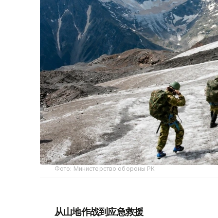
Фото: Министерство обороны РК
从山地作战到应急救援