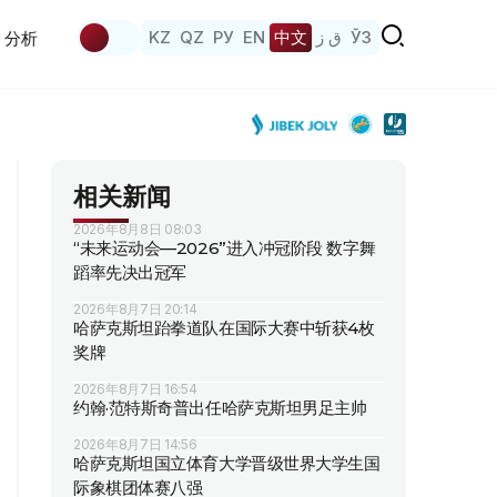
KZ
QZ
РУ
EN
中文
ق ز
ЎЗ
分析
相关新闻
2026年8月8日 08:03
“未来运动会—2026”进入冲冠阶段 数字舞
蹈率先决出冠军
2026年8月7日 20:14
哈萨克斯坦跆拳道队在国际大赛中斩获4枚
奖牌
2026年8月7日 16:54
约翰·范特斯奇普出任哈萨克斯坦男足主帅
2026年8月7日 14:56
哈萨克斯坦国立体育大学晋级世界大学生国
际象棋团体赛八强