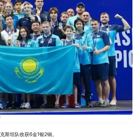
в
克斯坦队收获6金1银2铜。