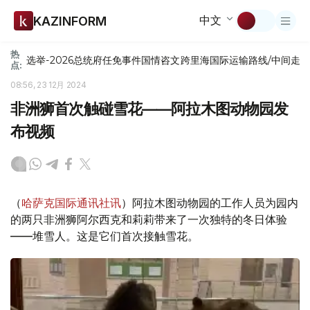
中文
KAZINFORM
热
选举-2026
总统府
任免
事件
国情咨文
跨里海国际运输路线/中间走
点:
08:56, 23 12月 2024
非洲狮首次触碰雪花——阿拉木图动物园发
布视频
（
哈萨克国际通讯社讯
）阿拉木图动物园的工作人员为园内
的两只非洲狮阿尔西克和莉莉带来了一次独特的冬日体验
——堆雪人。这是它们首次接触雪花。