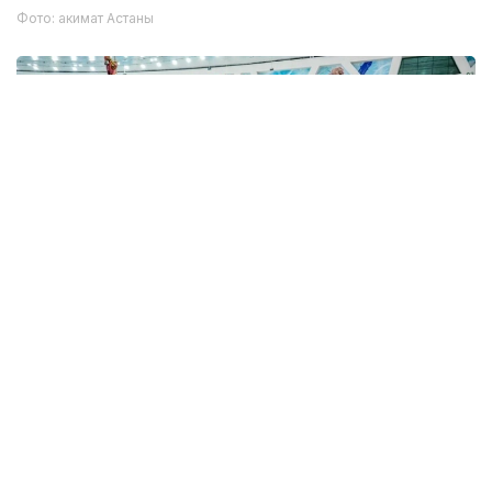
Фото: акимат Астаны
Фото: акимат Астаны
娱乐
文化
阿斯塔纳
社会