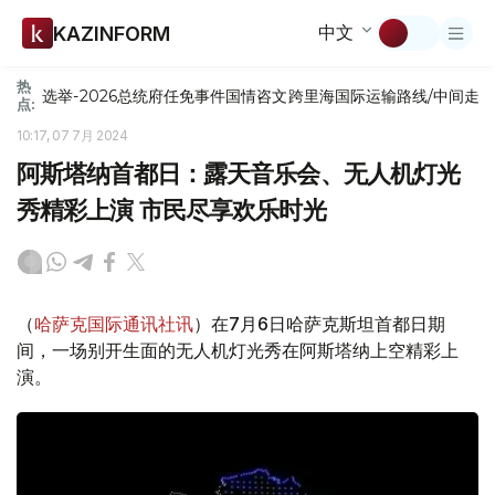
中文
KAZINFORM
热
选举-2026
总统府
任免
事件
国情咨文
跨里海国际运输路线/中间走
点:
10:17, 07 7月 2024
阿斯塔纳首都日：露天音乐会、无人机灯光
秀精彩上演 市民尽享欢乐时光
（
哈萨克国际通讯社讯
）在7月6日哈萨克斯坦首都日期
间，一场别开生面的无人机灯光秀在阿斯塔纳上空精彩上
演。