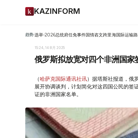
KAZINFORM
选举-2026
总统府
任免
事件
国情咨文
跨里海国际运输路
趋势:
15:24, 14 8月 2025
俄罗斯拟放宽对四个非洲国家
（
哈萨克国际通讯社讯
）据塔斯社报道，俄
展开协调谈判，计划简化对这四国公民的签
证的非洲国家名单。