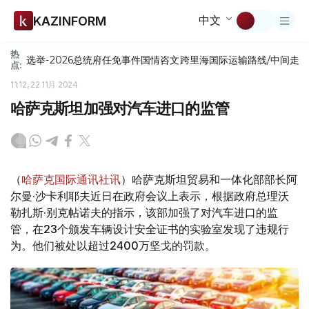
中文
KAZINFORM
热
选举-2026
总统府
任免
事件
国情咨文
跨里海国际运输路线/中间走
点:
11:12, 22 11月 2024
哈萨克斯坦加强对汽车进口的监管
（
哈萨克国际通讯社讯
）哈萨克斯坦贸易和一体化部部长阿
尔曼·沙卡利耶夫近日在政府会议上表示，根据政府总理沃
勒扎斯·别克帖诺夫的指示，该部加强了对汽车进口的监
管，在23个颁发车辆设计安全证书的实验室发现了违规行
为。他们被处以超过2400万坚戈的罚款。