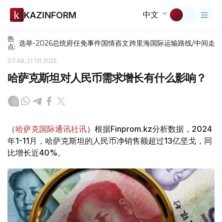
中文
KAZINFORM
热
选举-2026
总统府
任免
事件
国情咨文
跨里海国际运输路线/中间走
点:
07:48, 21 1月 2025
哈萨克斯坦对人民币需求增长有什么影响？
（
哈萨克国际通讯社讯
）根据Finprom.kz分析数据，2024
年1-11月，哈萨克斯坦的人民币净销售额超过13亿坚戈，同
比增长近40%。