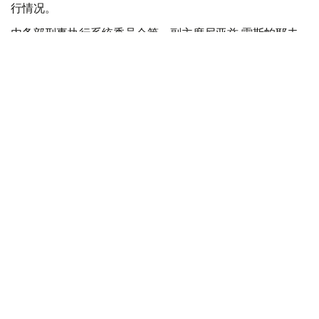
行情况。
内务部刑事执行系统委员会第一副主席尼亚兹·雷斯帕耶夫
介绍，截至目前，已向法院提交超过1万份特赦申请材料，
其中约4400份由刑事执行机构准备，6900余份由缓刑监管
机构提交。
目前，法院已审理1000余份申请材料。根据法院裁决，620
名服刑人员已从刑事执行机构获释，获释后将接受行政监
督。
与此同时，724名接受缓刑监管的人员获免继续执行刑罚。
此外，730余名服刑人员的刑期获得缩减。
雷斯帕耶夫强调，刑事特赦并非自动适用，每一名服刑人员
的案件材料都需单独审查，最终是否适用特赦由法院依法作
出决定。
法律与秩序
哈萨克斯坦
内务部