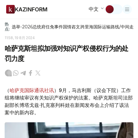
中文
KAZINFORM
热
选举-2026
总统府
任免
事件
国情咨文
跨里海国际运输路线/中间走
点:
11:58, 19 8月 2024
哈萨克斯坦拟加强对知识产权侵权行为的处
罚力度
（
哈萨克国际通讯社讯
）9月，马吉利斯（议会下院）工作
组将继续审议有关知识产权保护的法案。哈萨克斯坦司法部
副部长博塔戈兹·扎克塞列科娃在新闻发布会上介绍了该法
案中的新内容。