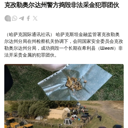
克孜勒奥尔达州警方捣毁非法采金犯罪团伙
（哈萨克国际通讯社讯） 哈萨克斯坦金融监管署克孜勒奥
尔达州分局在州检察机关协调下，会同国家安全委员会克孜
勒奥尔达州分局，成功捣毁一个长期在希利县（Шиелі）非
法开采贵金属的犯罪团伙。