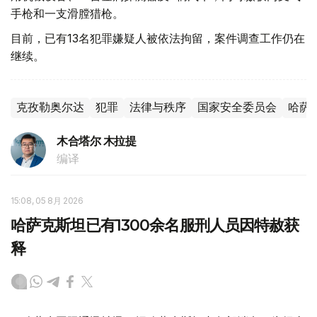
手枪和一支滑膛猎枪。
目前，已有13名犯罪嫌疑人被依法拘留，案件调查工作仍在
继续。
克孜勒奥尔达
犯罪
法律与秩序
国家安全委员会
哈萨
木合塔尔 木拉提
编译
15:08, 05 8月 2026
哈萨克斯坦已有1300余名服刑人员因特赦获
释