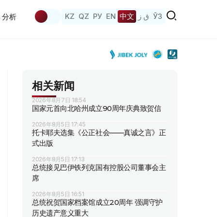
KZ
QZ
РУ
EN
中文
ق ز
ЎЗ
分析
相关新闻
2026年8月7日 18:54
国家元首向北哈州成立90周年庆典致贺信
2026年8月5日 17:45
托卡耶夫选集《公正社会——真诚之言》正
式出版
2026年8月5日 17:13
总统接见巴伊铁列克国有控股公司董事会主
席
2026年8月5日 16:51
总统祝贺国家档案馆成立20周年 强调守护
历史遗产意义重大