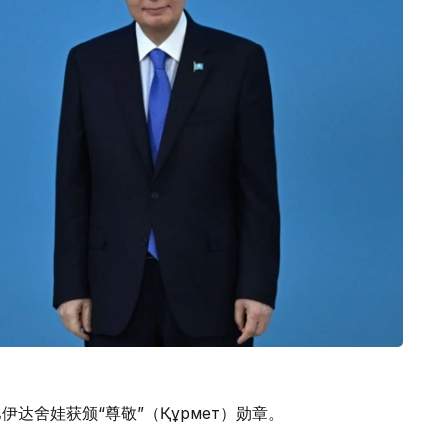
伊达舍娃获颁“尊敬”（Құрмет）勋章。