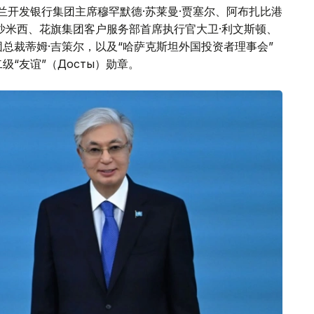
兰开发银行集团主席穆罕默德·苏莱曼·贾塞尔、阿布扎比港
沙米西、花旗集团客户服务部首席执行官大卫·利文斯顿、
总裁蒂姆·吉策尔，以及“哈萨克斯坦外国投资者理事会”
“友谊”（Достық）勋章。