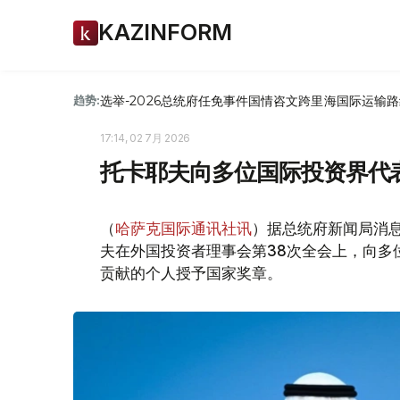
KAZINFORM
选举-2026
总统府
任免
事件
国情咨文
跨里海国际运输路
趋势:
17:14, 02 7月 2026
托卡耶夫向多位国际投资界代
（
哈萨克国际通讯社讯
）据总统府新闻局消息
夫在外国投资者理事会第38次全会上，向多
贡献的个人授予国家奖章。