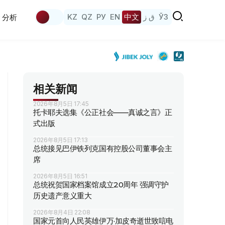
KZ
QZ
РУ
EN
中文
ق ز
ЎЗ
分析
相关新闻
2026年8月5日 17:45
托卡耶夫选集《公正社会——真诚之言》正
式出版
2026年8月5日 17:13
总统接见巴伊铁列克国有控股公司董事会主
席
2026年8月5日 16:51
总统祝贺国家档案馆成立20周年 强调守护
历史遗产意义重大
2026年8月4日 22:08
国家元首向人民英雄伊万·加皮奇逝世致唁电