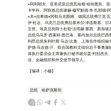
•阿利耶夫、亚美尼亚总统瓦哈根·哈恰图良、亚
卡申科、阿联酋总统谢赫·穆罕默德·本·扎耶德
•本•拉希德•阿勒马克图姆、德国总统弗兰克·
伊·杜达、乌克兰总统弗拉基米尔·泽连斯基、
五世、埃及总统阿卜杜勒·法塔赫·塞西、新加坡
总统乌马罗·西索科·恩巴洛、塞内加尔总统巴西
利昂总统朱利叶斯·马达·比奥、上海合作组织秘
萨德·马吉德·汗、联合国教科文组织总干事奥黛
体执行委员会主席兼执行秘书谢尔盖·列别杰夫
业、金融组织和外交使节领导人。
【编译：小穆】
总统
哈萨克斯坦