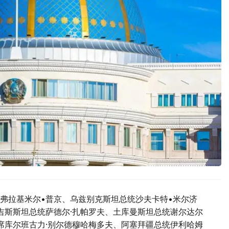
弗拉基米尔•普京、乌兹别克斯坦总统沙夫卡特•米尔济
吉斯斯坦总统萨德尔·扎帕罗夫、土库曼斯坦总统谢尔达尔
席库尔班古力·别尔德穆哈梅多夫、阿塞拜疆总统伊利哈姆