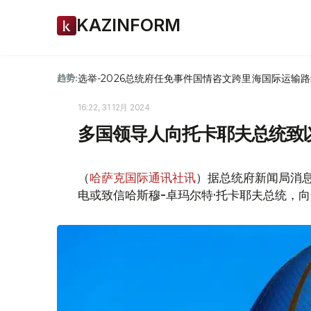
KAZINFORM
选举-2026
总统府
任免
事件
国情咨文
跨里海国际运输路
趋势:
16:22, 31 12月 2024
多国领导人向托卡耶夫总统致
（
哈萨克国际通讯社讯
）据总统府新闻局消
电或致信哈斯穆-卓玛尔特·托卡耶夫总统，向