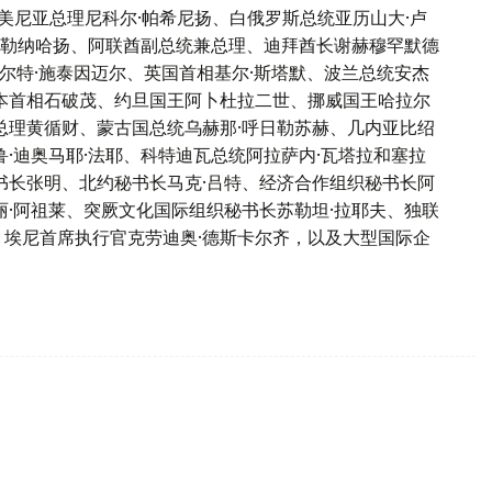
美尼亚总理尼科尔·帕希尼扬、白俄罗斯总统亚历山大·卢
·阿勒纳哈扬、阿联酋副总统兼总理、迪拜酋长谢赫穆罕默德
瓦尔特·施泰因迈尔、英国首相基尔·斯塔默、波兰总统安杰
日本首相石破茂、约旦国王阿卜杜拉二世、挪威国王哈拉尔
总理黄循财、蒙古国总统乌赫那·呼日勒苏赫、几内亚比绍
鲁·迪奥马耶·法耶、科特迪瓦总统阿拉萨内·瓦塔拉和塞拉
书长张明、北约秘书长马克·吕特、经济合作组织秘书长阿
丽·阿祖莱、突厥文化国际组织秘书长苏勒坦·拉耶夫、独联
、埃尼首席执行官克劳迪奥·德斯卡尔齐，以及大型国际企