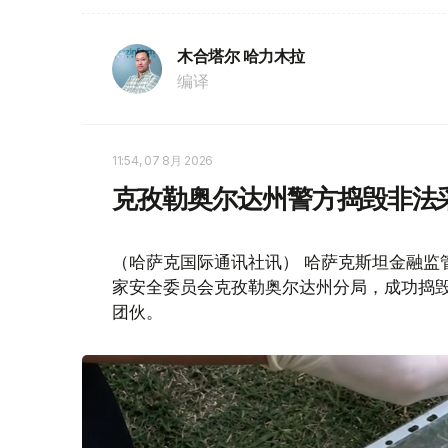
木合塔尔 哈力木拉
编译
11:54, 07 8月 2026
克孜勒奥尔达州警方捣毁非法
（哈萨克国际通讯社讯） 哈萨克斯坦金融监
家安全委员会克孜勒奥尔达州分局，成功捣毁
团伙。