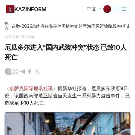
中文
KAZINFORM
热
选举-2026
总统府
任免
事件
国情咨文
跨里海国际运输路线/中间走
点:
22:59, 10 1月 2024
厄瓜多尔进入“国内武装冲突”状态 已致10人
死亡
（
哈萨克国际通讯社讯
）据新华社报道，厄瓜多尔政府9日
说，该国西南部瓜亚斯省当天发生一系列暴力袭击事件，已
造成至少10人死亡。