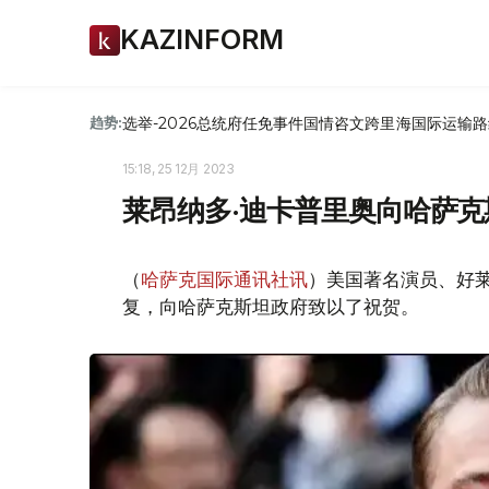
KAZINFORM
选举-2026
总统府
任免
事件
国情咨文
跨里海国际运输路
趋势:
15:18, 25 12月 2023
莱昂纳多·迪卡普里奥向哈萨
（
哈萨克国际通讯社讯
）美国著名演员、好
复，向哈萨克斯坦政府致以了祝贺。