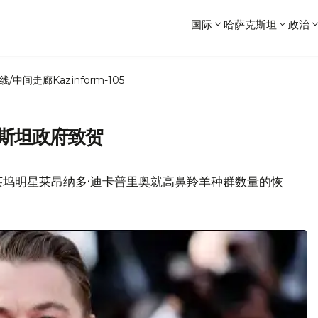
国际
哈萨克斯坦
政治
线/中间走廊
Kazinform-105
克斯坦政府致贺
莱坞明星莱昂纳多·迪卡普里奥就高鼻羚羊种群数量的恢