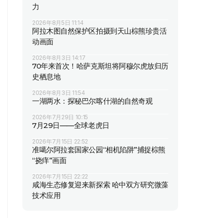
力
2026年8月5日 11:14
阿拉木图自然保护区拍摄到天山棕熊珍贵活
动画面
2026年8月3日 14:17
70年来首次！哈萨克斯坦将阿穆尔虎放归历
史栖息地
2026年8月3日 11:54
一湖两水：探秘巴尔喀什湖的自然奇观
2026年7月29日 10:15
7月29日——全球老虎日
2026年7月15日 22:52
准噶尔阿拉套国家公园“相机陷阱”捕捉棕熊
“挠痒”画面
2026年7月15日 22:22
咸海生态修复迎来新探索 哈中双方研究微藻
技术应用