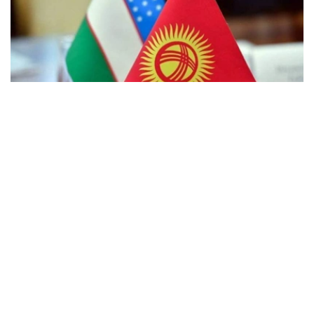
Фото: Kazinform
据Interfax通讯社报道，吉尔吉斯斯坦总统驻巴特肯州代表
处发布消息称，自8月3日起，两国联合工作组已在原隶属
于乌兹别克斯坦费尔干纳州的琼加拉（Chong-Gara）村和
塔什多博（Tash-Dobo）村开展组织和技术准备工作。
目前，工作人员正在对当地居民进行登记，并向居民说明相
关证件办理程序。
7月24日，吉尔吉斯斯坦巴特肯州卡达姆扎伊区举行了两国