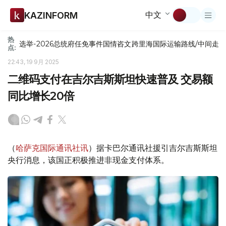
中文
KAZINFORM
热
选举-2026
总统府
任免
事件
国情咨文
跨里海国际运输路线/中间走
点:
22:43, 19 9月 2025
二维码支付在吉尔吉斯斯坦快速普及 交易额
同比增长20倍
（
哈萨克国际通讯社讯
）据卡巴尔通讯社援引吉尔吉斯斯坦
央行消息，该国正积极推进非现金支付体系。