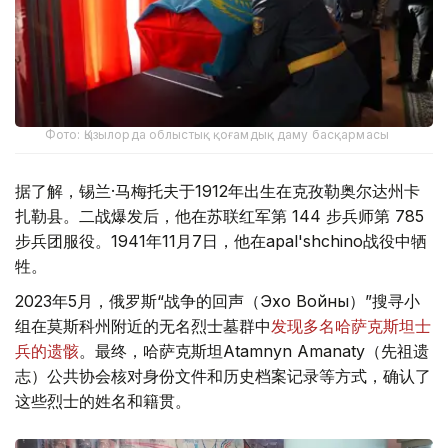
Фото: Қызылорда облыстық қоғамдық даму басқармасы
据了解，锡兰·马梅托夫于1912年出生在克孜勒奥尔达州卡
扎勒县。二战爆发后，他在苏联红军第 144 步兵师第 785
步兵团服役。1941年11月7日，他在apal'shchino战役中牺
牲。
2023年5月，俄罗斯“战争的回声（Эхо Войны）”搜寻小
组在莫斯科州附近的无名烈士墓群中
发现多名哈萨克斯坦士
兵的遗骸
。最终，哈萨克斯坦Atamnyn Amanaty（先祖遗
志）公共协会核对身份文件和历史档案记录等方式，确认了
这些烈士的姓名和籍贯。