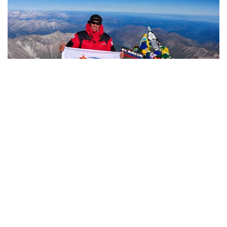
Фото: Министерство обороны РК
哈萨克斯坦
国防部
达娜 努尔巴克提
编译