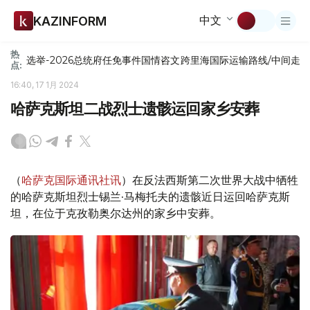
中文
KAZINFORM
热
选举-2026
总统府
任免
事件
国情咨文
跨里海国际运输路线/中间走
点:
16:40, 17 1月 2024
哈萨克斯坦二战烈士遗骸运回家乡安葬
（
哈萨克国际通讯社讯
）在反法西斯第二次世界大战中牺牲
的哈萨克斯坦烈士锡兰·马梅托夫的遗骸近日运回哈萨克斯
坦，在位于克孜勒奥尔达州的家乡中安葬。