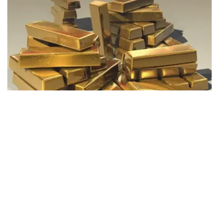
Фото: Pixabay
据哈萨克斯坦国家银行公布的数据，目前1克黄金价格为
61889.33坚戈。
相比一周前的61925.12坚戈，每克下跌35.79坚戈。
世界黄金协会数据显示，2026年上半年国际黄金市场波动
明显。今年1月，国际金价曾12次刷新历史纪录，最高升至