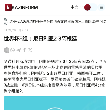
中文
KAZINFORM
热
选举-2026
总统府
任免
事件
国情咨文
跨里海国际运输路线/中间走
点:
01:29, 26 6月 2014
世界杯F组：尼日利亚2-3阿根廷
哈通社阿斯塔纳电，阿斯塔纳时间6月25日夜间22点，巴西
世界杯小组赛F组第3轮的一场比赛在阿雷格里港的贝拉里
奥体育场打响，阿根廷3-2击败尼日利亚，梅西梅开二度，
穆萨两度为尼日利亚扳平，罗霍膝盖破门锁定胜局。阿根廷
3战全胜，积9分以本组头名晋级淘汰赛，尼日利亚积4分拿
到小组第2。