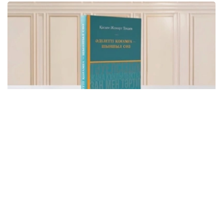
Фото: видеодан скриншот
该书集中收录了托卡耶夫总统关于建设公正、安全、繁荣哈
萨克斯坦的重要论述，系统展现了其治国理念和发展思路。
“哈萨克斯坦共和国总统哈斯穆-卓玛尔特·托卡耶夫
讲话选集《公正社会——真诚之言》正式出版。这不
仅是一部讲话选集，更集中体现了国家元首致力于把
哈萨克斯坦建设成为公正、安全、繁荣国家的发展理