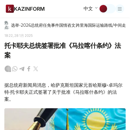
中文
KAZINFORM
热
选举-2026
总统府
任免
事件
国情咨文
跨里海国际运输路线/中间走
点:
18:22, 28 1月 2025
托卡耶夫总统签署批准《马拉喀什条约》法
案
据总统府新闻局消息，哈萨克斯坦国家元首哈斯穆-卓玛尔
特·托卡耶夫正式签署了关于批准《马拉喀什条约》的法
案。