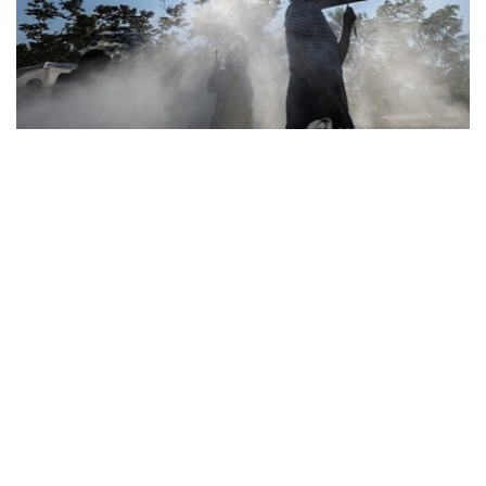
Фото: Yonhap
据韩国疾病管理厅（疾管厅）6日通报，前一日共有208人
因中暑、热衰竭等高温疾病前往急诊就诊，其中1人死亡。
高温疾病患者已连续三天超过200人，高温相关死亡病例也
已连续五天出现。
由此，自疾管厅于5月15日启动高温疾病监测预警体系以
来，截至前一日，全国累计报告高温疾病患者达2665人，
死亡病例增至23例。
今年来报告的高温疾病患者总人数低于去年同期（3330
人）水平，但本月5日报告的单日高温疾病患者人数则为去