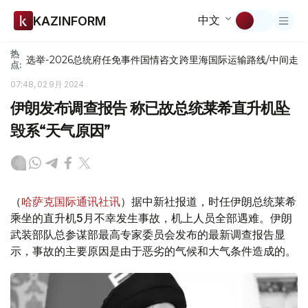
中文
KAZINFORM
热
选举-2026
总统府
任免
事件
国情咨文
跨里海国际运输路线/中间走
点:
07:48, 02 9月 2024
伊朗发布调查报告 称已故总统莱希直升机坠
毁系“天气原因”
（
哈萨克国际通讯社讯
）据中新社报道，时任伊朗总统莱希
乘坐的直升机5月不幸发生事故，机上人员全部遇难。伊朗
武装部队总参谋部最高专家委员会发布的最新调查报告显
示，事故的主要原因是由于恶劣的气候和大气条件造成的。