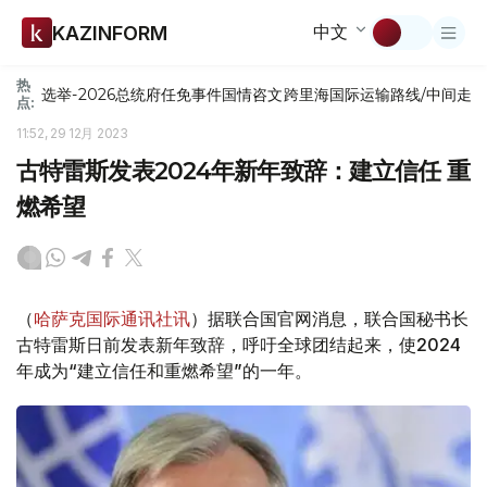
中文
KAZINFORM
热
选举-2026
总统府
任免
事件
国情咨文
跨里海国际运输路线/中间走
点:
11:52, 29 12月 2023
古特雷斯发表2024年新年致辞：建立信任 重
燃希望
（
哈萨克国际通讯社讯
）据联合国官网消息，联合国秘书长
古特雷斯日前发表新年致辞，呼吁全球团结起来，使2024
年成为“建立信任和重燃希望”的一年。