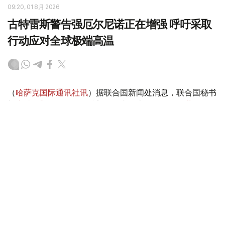
09:20, 01 8月 2026
古特雷斯警告强厄尔尼诺正在增强 呼吁采取
行动应对全球极端高温
（
哈萨克国际通讯社讯
）据联合国新闻处消息，联合国秘书
长
古特雷斯
周五在纽约总部向记者发表谈话，援引
世界气象
组织
当天发布的最新预测指出，厄尔尼诺现象正在持续增
强，预计将在今年8月至10月期间发展成为强厄尔尼诺事
件，全球大部分陆地区域气温将高于常年水平，并将导致全
球降雨型态发生重大变化。他呼吁各国立即采取行动，应对
不断加剧的极端高温和气候危机。