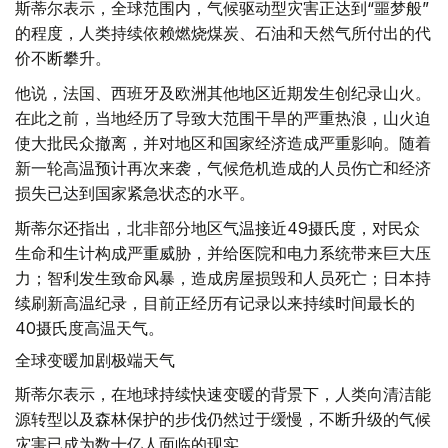
斯蒂尔表示，全球范围内，气候驱动型灾害正达到“噩梦般”
的程度，人类持续依赖燃烧煤炭、石油和天然气所付出的代
价不断攀升。
他说，法国、西班牙及欧洲其他地区近期发生创纪录山火。
在此之前，当地经历了导致大范围干旱的严重热浪，山火迫
使大批民众撤离，并对地区和国家经济造成严重影响。随着
新一轮高温预计再次来袭，气候危机造成的人员伤亡和经济
损失已达到国家紧急状态的水平。
斯蒂尔还指出，北非部分地区气温接近49摄氏度，对民众
生命和生计构成严重威胁，并给医院和电力系统带来巨大压
力；智利发生致命风暴，造成房屋损毁和人员死亡；日本持
续刷新高温纪录，目前正经历有记录以来持续时间最长的
40摄氏度高温天气。
全球变暖加剧极端天气
斯蒂尔表示，在地球持续快速变暖的背景下，人类向清洁能
源转型以及森林保护的步伐仍然过于缓慢，不断升级的气候
灾害已成为数十亿人面临的现实。