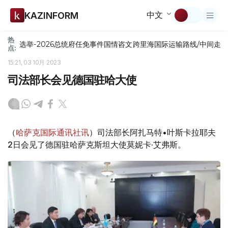
中文
KAZINFORM
热
选举-2026
总统府
任免
事件
国情咨文
跨里海国际运输路线/中间走
点:
15:21, 03 10月 2023
司法部长会见德国驻哈大使
（
哈萨克国际通讯社讯
）司法部长阿扎马特•叶斯卡拉耶夫
2日会见了德国驻哈萨克斯坦大使莫妮卡·艾弗斯。