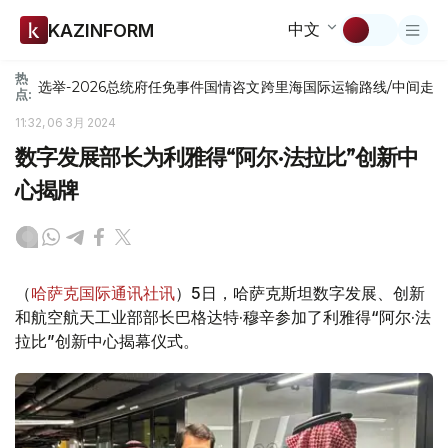
中文
KAZINFORM
热
选举-2026
总统府
任免
事件
国情咨文
跨里海国际运输路线/中间走
点:
11:32, 06 3月 2024
数字发展部长为利雅得“阿尔·法拉比”创新中
心揭牌
（
哈萨克国际通讯社讯
）5日，哈萨克斯坦数字发展、创新
和航空航天工业部部长巴格达特·穆辛参加了利雅得“阿尔·法
拉比”创新中心揭幕仪式。