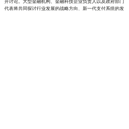
开讨论。大型金融机构、金融科技企业负责人以及政府部门
代表将共同探讨行业发展的战略方向、新一代支付系统的发
展前景，以及数字金融领域的跨境合作机遇。
主办方还将重点关注正在重塑金融市场格局的技术创新。在
专题讨论环节，与会专家将探讨人工智能在实体经济中的实
际应用，以及监管科技的发展趋势。
数字金融资产领域的全球竞争，以及如何构建防范欺诈的协
同机制，也将成为峰会的重要议题。主办方认为，这是增强
社会对现代金融科技信任的重要基础。
CAFS 2026期间还将发布一系列旨在扩大中亚地区金融科
技生态系统的新战略倡议，并展示行业在数字经济安全和包
容性科技社区建设领域取得的突出成果。
科技
中亚
阿拉木图
金融
达娜 努尔巴克提