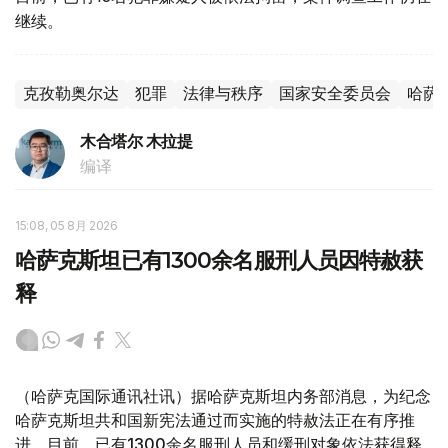
继续。
克孜勒奥尔达
犯罪
法律与秩序
国家安全委员会
哈萨
木合塔尔 木拉提
编译
15:08, 05 8月 2026
哈萨克斯坦已有1300余名服刑人员因特赦获
释
（哈萨克国际通讯社讯）据哈萨克斯坦内务部消息，为纪念
哈萨克斯坦共和国新宪法通过而实施的特赦法正在有序推
进。目前，已有1300余名服刑人员和缓刑对象依法获得释