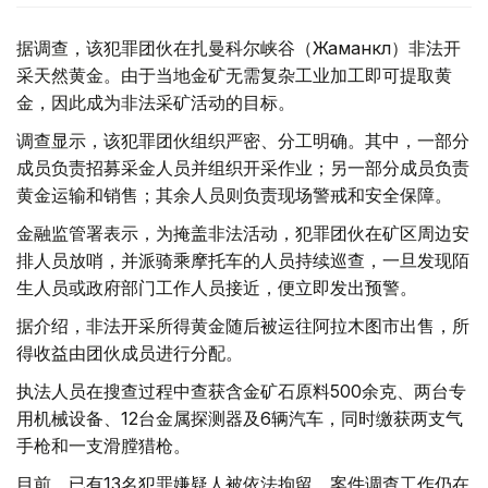
据调查，该犯罪团伙在扎曼科尔峡谷（Жаманкөл）非法开
采天然黄金。由于当地金矿无需复杂工业加工即可提取黄
金，因此成为非法采矿活动的目标。
调查显示，该犯罪团伙组织严密、分工明确。其中，一部分
成员负责招募采金人员并组织开采作业；另一部分成员负责
黄金运输和销售；其余人员则负责现场警戒和安全保障。
金融监管署表示，为掩盖非法活动，犯罪团伙在矿区周边安
排人员放哨，并派骑乘摩托车的人员持续巡查，一旦发现陌
生人员或政府部门工作人员接近，便立即发出预警。
据介绍，非法开采所得黄金随后被运往阿拉木图市出售，所
得收益由团伙成员进行分配。
执法人员在搜查过程中查获含金矿石原料500余克、两台专
用机械设备、12台金属探测器及6辆汽车，同时缴获两支气
手枪和一支滑膛猎枪。
目前，已有13名犯罪嫌疑人被依法拘留，案件调查工作仍在