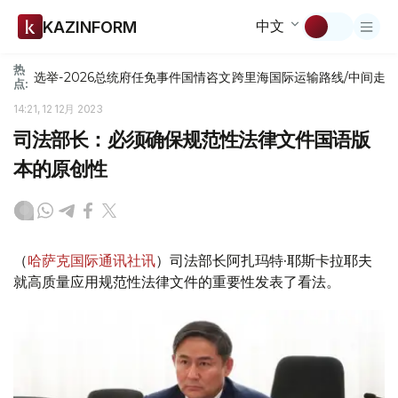
中文
KAZINFORM
热
选举-2026
总统府
任免
事件
国情咨文
跨里海国际运输路线/中间走
点:
14:21, 12 12月 2023
司法部长：必须确保规范性法律文件国语版
本的原创性
（
哈萨克国际通讯社讯
）司法部长阿扎玛特·耶斯卡拉耶夫
就高质量应用规范性法律文件的重要性发表了看法。