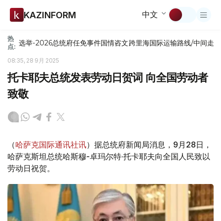
中文
KAZINFORM
热
选举-2026
总统府
任免
事件
国情咨文
跨里海国际运输路线/中间走
点:
08:35, 28 9月 2025
托卡耶夫总统发表劳动日贺词 向全国劳动者
致敬
（
哈萨克国际通讯社讯
）据总统府新闻局消息，9月28日，
哈萨克斯坦总统哈斯穆-卓玛尔特·托卡耶夫向全国人民致以
劳动日祝贺。