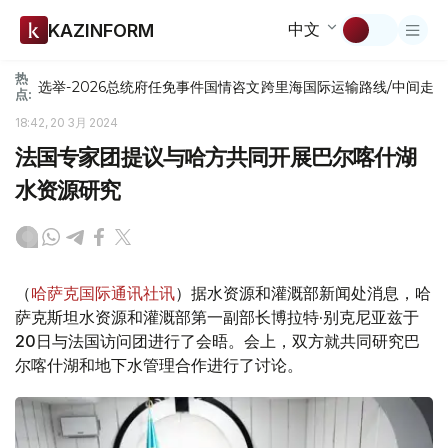
中文
KAZINFORM
热
选举-2026
总统府
任免
事件
国情咨文
跨里海国际运输路线/中间走
点:
18:42, 20 3月 2024
法国专家团提议与哈方共同开展巴尔喀什湖
水资源研究
（
哈萨克国际通讯社讯
）据水资源和灌溉部新闻处消息，哈
萨克斯坦水资源和灌溉部第一副部长博拉特·别克尼亚兹于
20日与法国访问团进行了会晤。会上，双方就共同研究巴
尔喀什湖和地下水管理合作进行了讨论。