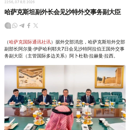
22:56, 07 8月 2026
哈萨克斯坦副外长会见沙特外交事务副大臣
（
哈萨克国际通讯社讯
）据外交部消息，哈萨克斯坦外交部
副部长阿尔曼·伊萨哈利耶夫7日会见沙特阿拉伯王国外交事
务副大臣（主管国际多边关系）阿卜杜勒·拉赫曼·拉西。