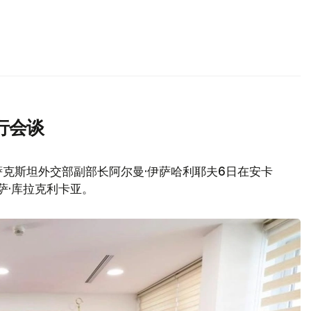
行会谈
克斯坦外交部副部长阿尔曼·伊萨哈利耶夫6日在安卡
萨·库拉克利卡亚。