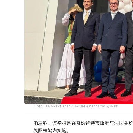
Фото: Шымкент қаласы әкімінің баспасөз қызметі
消息称，该举措是在奇姆肯特市政府与法国驻哈萨
线图框架内实施。