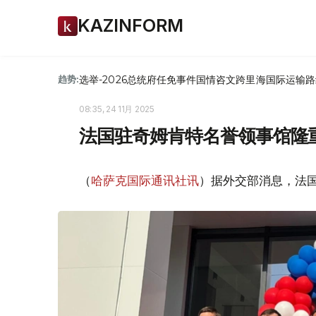
KAZINFORM
选举-2026
总统府
任免
事件
国情咨文
跨里海国际运输路
趋势:
08:35, 24 11月 2025
法国驻奇姆肯特名誉领事馆隆
（
哈萨克国际通讯社讯
）据外交部消息，法