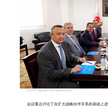
Фото: Сыртқы істер министрлігі
会议重点讨论了在扩大战略伙伴关系的基础上进