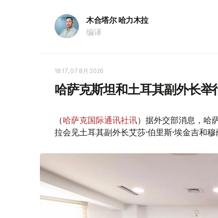
木合塔尔 哈力木拉
编译
18:17, 07 8月 2026
哈萨克斯坦和土耳其副外长举
（
哈萨克国际通讯社讯
）据外交部消息，哈萨
拉会见土耳其副外长艾莎·伯里斯·埃金吉和穆