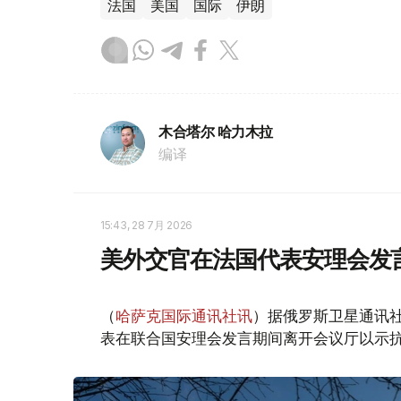
法国
美国
国际
伊朗
木合塔尔 哈力木拉
编译
15:43, 28 7月 2026
美外交官在法国代表安理会发
（
哈萨克国际通讯社讯
）据俄罗斯卫星通讯
表在联合国安理会发言期间离开会议厅以示