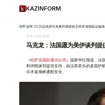
KAZINFORM
选举-2026
总统府
任免
事件
国情咨文
跨里海国际运输路
趋势:
15:18, 01 6月 2026
马克龙：法国愿为美伊谈判提
（
哈萨克国际通讯社讯
）据新华社报道，法国
和伊朗谈判提供支持，由法英牵头的多国护
尔木兹海峡通航安全。