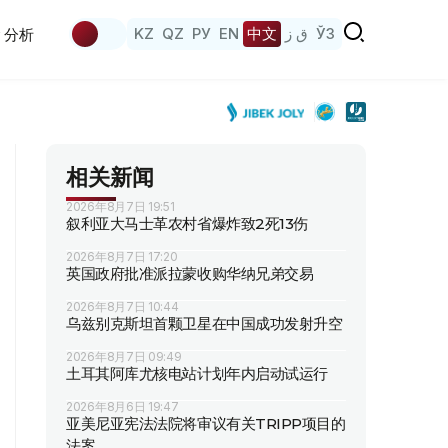
KZ
QZ
РУ
EN
中文
ق ز
ЎЗ
分析
相关新闻
2026年8月7日 19:51
叙利亚大马士革农村省爆炸致2死13伤
2026年8月7日 17:20
英国政府批准派拉蒙收购华纳兄弟交易
2026年8月7日 10:44
乌兹别克斯坦首颗卫星在中国成功发射升空
2026年8月7日 09:49
土耳其阿库尤核电站计划年内启动试运行
2026年8月6日 19:47
亚美尼亚宪法法院将审议有关TRIPP项目的
法案