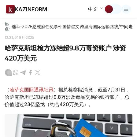
中文
KAZINFORM
热
选举-2026
总统府
任免
事件
国情咨文
跨里海国际运输路线/中间走
点:
12:31, 01 8月 2025
哈萨克斯坦检方冻结超9.8万毒资账户 涉资
420万美元
（
哈萨克国际通讯社讯
）据总检察院消息，截至7月31日，
哈萨克斯坦已冻结超过9.8万涉及毒品交易的银行账户，总
价值超过23亿坚戈（约合420万美元）。