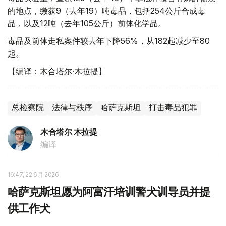
的地点，缴获9（去年19）吨毒品，包括254公斤合成毒
品，以及12吨（去年105公斤）前体化学品。
毒品及前体走私案件较去年下降56%，从182起减少至80
起。
【编译：木合塔尔·木拉提】
总检察院
法律与秩序
哈萨克斯坦
打击毒品犯罪
木合塔尔 木拉提
编译
16:47, 22 6月 2026
哈萨克斯坦愿为阿富汗培训警犬训导员并提
供工作犬