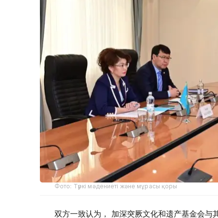
Фото: Түркі мәдениеті және мұрасы қоры
双方一致认为， 加深突厥文化和遗产基金会与