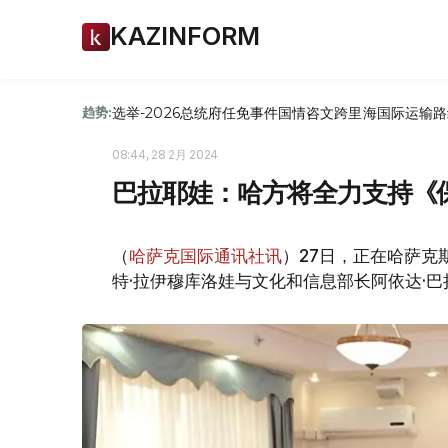
KAZINFORM
选举-2026
总统府
任免
事件
国情咨文
跨里海国际运输路
趋势:
08:44, 28 2月 2024
巴拉耶娃：哈方将全力支持《
（
哈萨克国际通讯社讯
）27日，正在哈萨克
特·拉伊穆库洛娃与文化和信息部长阿依达·