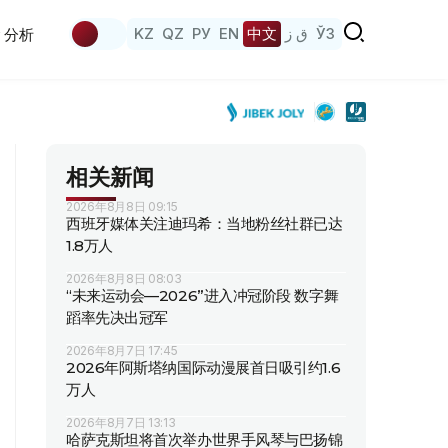
KZ
QZ
РУ
EN
中文
ق ز
ЎЗ
分析
相关新闻
2026年8月8日 09:15
西班牙媒体关注迪玛希：当地粉丝社群已达
1.8万人
2026年8月8日 08:03
“未来运动会—2026”进入冲冠阶段 数字舞
蹈率先决出冠军
2026年8月7日 17:45
2026年阿斯塔纳国际动漫展首日吸引约1.6
万人
2026年8月7日 13:13
哈萨克斯坦将首次举办世界手风琴与巴扬锦