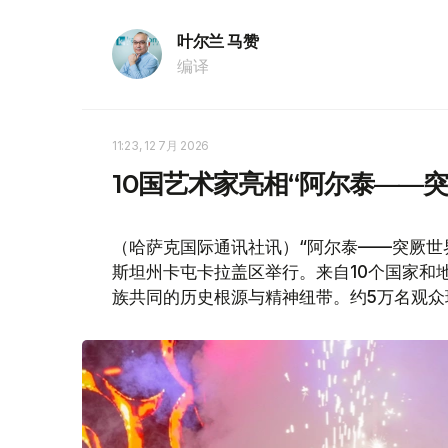
叶尔兰 马赞
编译
11:23, 12 7月 2026
10国艺术家亮相“阿尔泰——
（哈萨克国际通讯社讯）“阿尔泰——突厥世
斯坦州卡屯卡拉盖区举行。来自10个国家和
族共同的历史根源与精神纽带。约5万名观众