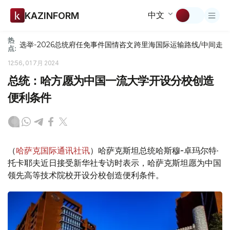
中文
KAZINFORM
热
选举-2026
总统府
任免
事件
国情咨文
跨里海国际运输路线/中间走
点:
12:56, 01 7月 2024
总统：哈方愿为中国一流大学开设分校创造
便利条件
（
哈萨克国际通讯社讯
）哈萨克斯坦总统哈斯穆-卓玛尔特·
托卡耶夫近日接受新华社专访时表示，哈萨克斯坦愿为中国
领先高等技术院校开设分校创造便利条件。