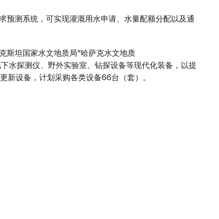
需求预测系统，可实现灌溉用水申请、水量配额分配以及通
萨克斯坦国家水文地质局“哈萨克水文地质
构正配备地下水探测仪、野外实验室、钻探设备等现代化装备，以提
更新设备，计划采购各类设备66台（套）。
开发银行签署的三方协议，三方还将在突厥斯坦州建设区
方正就培训模式和实践课程进行讨论。
州肯杰尔利克河水库建设项目可行性研究报告。该项目属
展”计划的一部分。
快推进各项合作项目实施。
，哈萨克斯坦水利行业获得了包括赠款在内的大量资金支
源和灌溉部将持续跟踪所有项目实施情况。此次会谈不仅
。