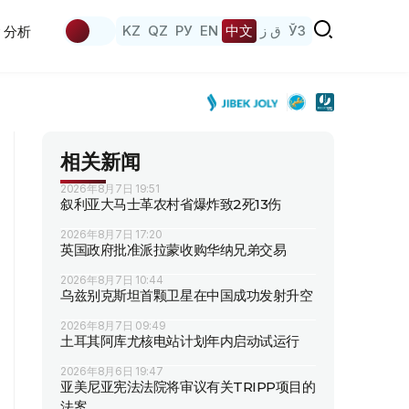
KZ
QZ
РУ
EN
中文
ق ز
ЎЗ
分析
相关新闻
2026年8月7日 19:51
叙利亚大马士革农村省爆炸致2死13伤
2026年8月7日 17:20
英国政府批准派拉蒙收购华纳兄弟交易
2026年8月7日 10:44
乌兹别克斯坦首颗卫星在中国成功发射升空
2026年8月7日 09:49
土耳其阿库尤核电站计划年内启动试运行
2026年8月6日 19:47
亚美尼亚宪法法院将审议有关TRIPP项目的
法案