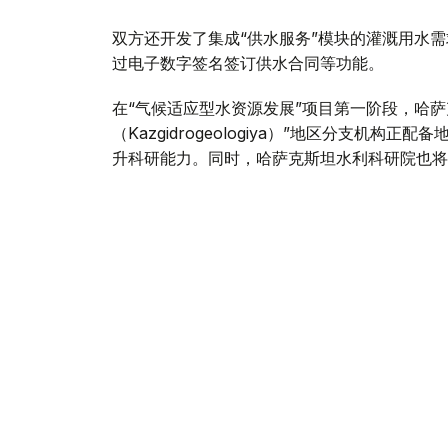
双方还开发了集成“供水服务”模块的灌溉用水
过电子数字签名签订供水合同等功能。
在“气候适应型水资源发展”项目第一阶段，哈
（Kazgidrogeologiya）”地区分支机
升科研能力。同时，哈萨克斯坦水利科研院也将
根据联合国开发计划署、水资源和灌溉部及欧亚
域农民培训中心，推广节水灌溉技术。目前，各
此外，联合国开发计划署正在编制东哈萨克斯坦
于“哈萨克斯坦可持续灌溉农业创业生态系统发
会谈结束后，双方同意进一步完善合作机制，加
努尔吉格托夫表示，在联合国开发计划署支持下
持。目前，各项既定计划正按部就班推进，水资
总结了阶段性成果，也为下一步合作明确了方向