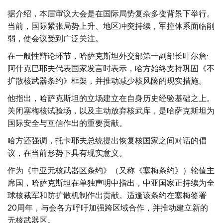
据介绍，本届审议大会是在国际局势复杂多变背景下举行。
当前，国际紧张局势上升、地区冲突持续，军控体系面临削
弱，使会议受到广泛关注。
在一般性辩论环节，哈萨克斯坦外交部第一副部长叶尔詹·
阿什克巴耶夫代表国家发言时表示，哈方始终支持巩固《不
扩散核武器条约》框架，并推动减少核风险的现实措施。
他指出，哈萨克斯坦的立场建立在自身历史经验基础之上。
关闭塞梅核试验场，以及主动放弃核武库，是哈萨克斯坦为
国际安全与互信作出的重要贡献。
哈方还强调，托卡耶夫总统提出恢复核国家之间对话的倡
议，在当前形势下具有现实意义。
作为《中亚无核武器区条约》（又称《塞梅条约》）轮值主
席国，哈萨克斯坦在单独声明中指出，中亚国家正持续为全
球核裁军和防扩散机制作出贡献。适逢该条约在塞梅签署
20周年，与会各方呼吁加强跨区域合作，并推动建立新的
无核武器区。