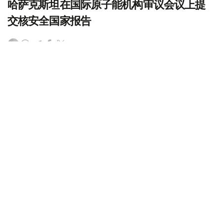
哈萨克斯坦在国际原子能机构审议会议上提
交核安全国家报告
（
哈萨克国际通讯社讯
）据哈萨克斯坦原子能署消息，《核
安全公约》缔约方第十次审议会议4月13日在国际原子能机
构总部所在地维也纳召开，会议旨在审议各成员国履行公约
义务的情况。