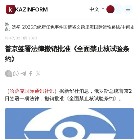
中文
KAZINFORM
热
选举-2026
总统府
任免
事件
国情咨文
跨里海国际运输路线/中间走
点:
19:47, 02 11月 2023
普京签署法律撤销批准《全面禁止核试验条
约》
（
哈萨克国际通讯社讯
）据新华社消息，俄罗斯总统普京2
日签署一项法律，撤销批准《全面禁止核试验条约》。