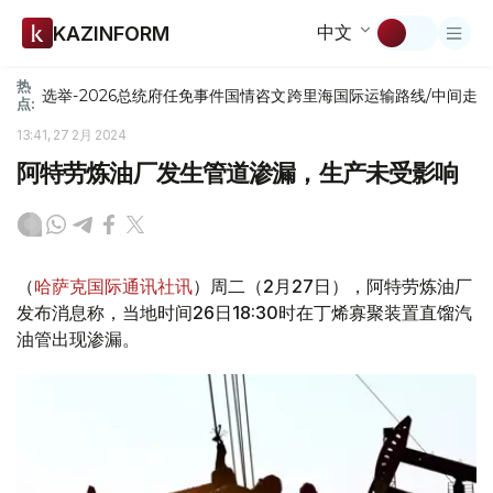
中文
KAZINFORM
热
选举-2026
总统府
任免
事件
国情咨文
跨里海国际运输路线/中间走
点:
13:41, 27 2月 2024
阿特劳炼油厂发生管道渗漏，生产未受影响
（
哈萨克国际通讯社讯
）周二（2月27日），阿特劳炼油厂
发布消息称，当地时间26日18:30时在丁烯寡聚装置直馏汽
油管出现渗漏。